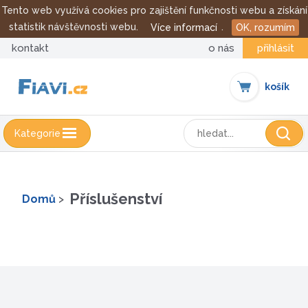
Tento web využívá cookies pro zajištění funkčnosti webu a získání
statistik návštěvnosti webu.
.
Více informací
OK, rozumím
kontakt
o nás
přihlásit
se
košík
Kategorie
Příslušenství
Domů
>